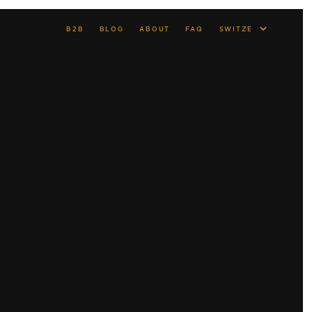
B2B
BLOG
ABOUT
FAQ
to your email address.
s seront utilisées pour vous accompagner au cours de
 gérer l’accès à votre compte, et pour d’autres raisons
acy policy
.